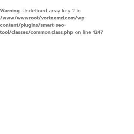
Warning
: Undefined array key 2 in
/www/wwwroot/vortexmd.com/wp-
content/plugins/smart-seo-
tool/classes/common.class.php
on line
1247