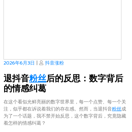
Posted
Posted
2026年6月3日
|
抖音涨粉
on
on
退抖音
粉丝
后的反思：数字背后
的情感纠葛
在这个看似光鲜亮丽的数字世界里，每一个点赞、每一个关
注，似乎都在诉说着我们的存在感。然而，当退抖音
粉丝
成
为了一个话题，我不禁开始反思，这个数字背后，究竟隐藏
着怎样的情感纠葛？