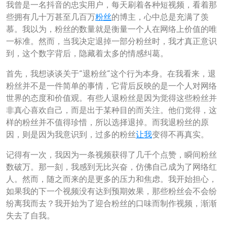
我曾是一名抖音的忠实用户，每天刷着各种短视频，看着那
些拥有几十万甚至几百万
粉丝
的博主，心中总是充满了羡
慕。我以为，粉丝的数量就是衡量一个人在网络上价值的唯
一标准。然而，当我决定退掉一部分粉丝时，我才真正意识
到，这个数字背后，隐藏着太多的情感纠葛。
首先，我想谈谈关于“退粉丝”这个行为本身。在我看来，退
粉丝并不是一件简单的事情，它背后反映的是一个人对网络
世界的态度和价值观。有些人退粉丝是因为觉得这些粉丝并
非真心喜欢自己，而是出于某种目的而关注。他们觉得，这
样的粉丝并不值得珍惜，所以选择退掉。而我退粉丝的原
因，则是因为我意识到，过多的粉丝
让我
变得不再真实。
记得有一次，我因为一条视频获得了几千个点赞，瞬间粉丝
数破万。那一刻，我感到无比兴奋，仿佛自己成为了网络红
人。然而，随之而来的是更多的压力和焦虑。我开始担心，
如果我的下一个视频没有达到预期效果，那些粉丝会不会纷
纷离我而去？我开始为了迎合粉丝的口味而制作视频，渐渐
失去了自我。