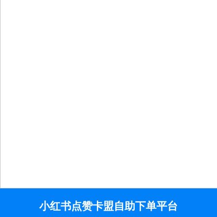
Skip
小红书点赞卡盟自助下单平台
to