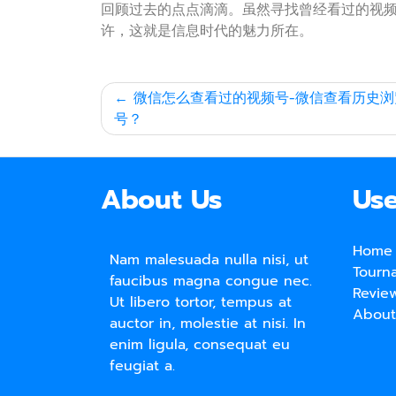
回顾过去的点点滴滴。虽然寻找曾经看过的视
许，这就是信息时代的魅力所在。
文
微信怎么查看过的视频号-微信查看历史浏
号？
章
导
航
About Us
Use
Home
Nam malesuada nulla nisi, ut
Tourn
faucibus magna congue nec.
Revie
Ut libero tortor, tempus at
About
auctor in, molestie at nisi. In
enim ligula, consequat eu
feugiat a.