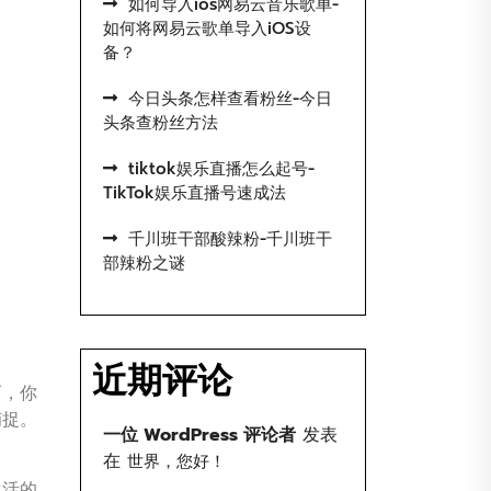
如何导入ios网易云音乐歌单-
如何将网易云歌单导入iOS设
备？
今日头条怎样查看粉丝-今日
头条查粉丝方法
tiktok娱乐直播怎么起号-
TikTok娱乐直播号速成法
千川班干部酸辣粉-千川班干
部辣粉之谜
近期评论
而，你
捕捉。
一位 WordPress 评论者
发表
在
世界，您好！
生活的