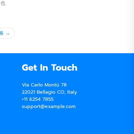
。也
略
Get In Touch
Via Carlo Montù 78
22021 Bellagio CO, Italy
+11 6254 7855
support@example.com