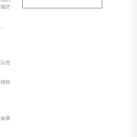
在我茫
号。
可以先
变得轻
，如果