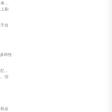
简单，
信上刷
属于自
的多样性
记忆，
题。但
有机会