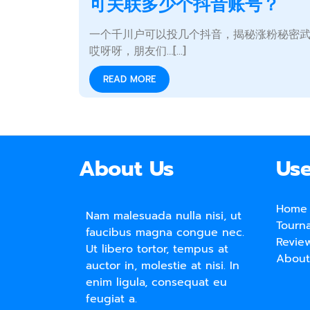
可关联多少个抖音账号？
一个千川户可以投几个抖音，揭秘涨粉秘密
哎呀呀，朋友们…[...]
READ MORE
About Us
Use
Home
Nam malesuada nulla nisi, ut
Tourn
faucibus magna congue nec.
Revie
Ut libero tortor, tempus at
About
auctor in, molestie at nisi. In
enim ligula, consequat eu
feugiat a.