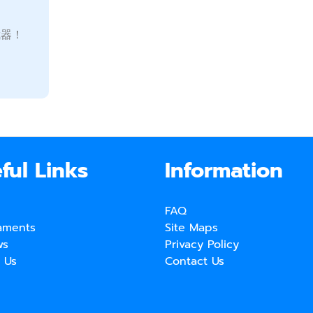
武器！
ful Links
Information
FAQ
aments
Site Maps
ws
Privacy Policy
 Us
Contact Us