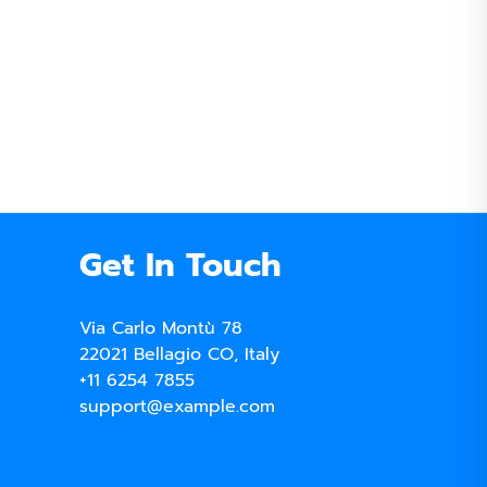
Get In Touch
Via Carlo Montù 78
22021 Bellagio CO, Italy
+11 6254 7855
support@example.com