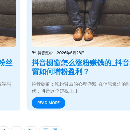
BY
抖音涨粉
2026年6月28日
粉丝
抖音橱窗怎么涨粉赚钱的_抖音
窗如何增粉盈利？
数字时
抖音橱窗：涨粉背后的心理游戏 在信息爆炸的
代，抖音这个短视…[...]
READ MORE