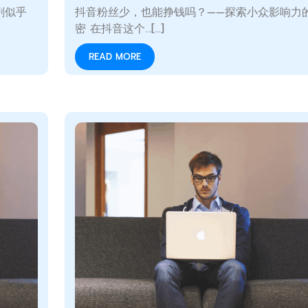
剧似乎
抖音粉丝少，也能挣钱吗？——探索小众影响力
密 在抖音这个…[...]
READ MORE