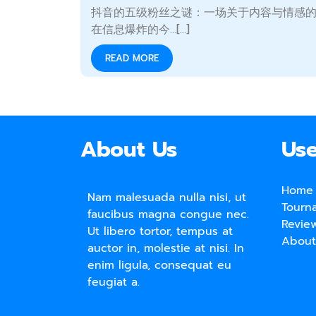
抖音的五级粉丝之谜：一场关于内容与情感
在信息爆炸的今…[...]
READ MORE
About Us
Use
Home
Nam malesuada nulla nisi, ut
Tourn
faucibus magna congue nec.
Revie
Ut libero tortor, tempus at
About
auctor in, molestie at nisi. In
enim ligula, consequat eu
feugiat a.