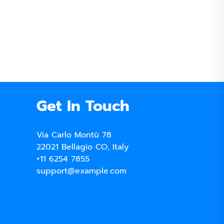
Get In Touch
Via Carlo Montù 78
22021 Bellagio CO, Italy
+11 6254 7855
support@example.com