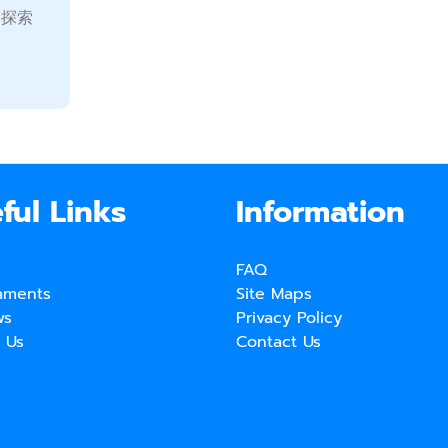
的探索
ful Links
Information
FAQ
aments
Site Maps
ws
Privacy Policy
 Us
Contact Us