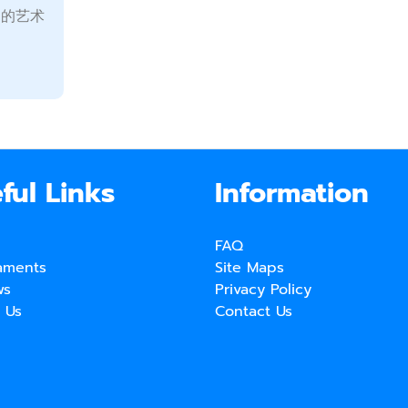
建的艺术
ful Links
Information
FAQ
aments
Site Maps
ws
Privacy Policy
 Us
Contact Us