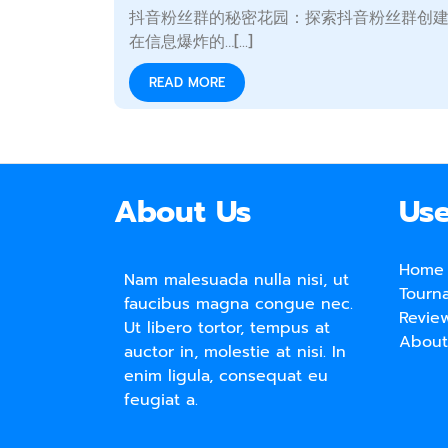
抖音粉丝群的秘密花园：探索抖音粉丝群创
在信息爆炸的…[...]
READ MORE
About Us
Use
Home
Nam malesuada nulla nisi, ut
Tourn
faucibus magna congue nec.
Revie
Ut libero tortor, tempus at
About
auctor in, molestie at nisi. In
enim ligula, consequat eu
feugiat a.