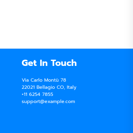
Get In Touch
Via Carlo Montù 78
22021 Bellagio CO, Italy
+11 6254 7855
support@example.com