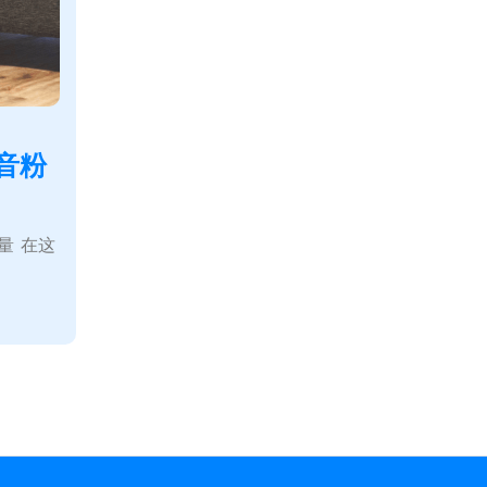
音粉
量 在这