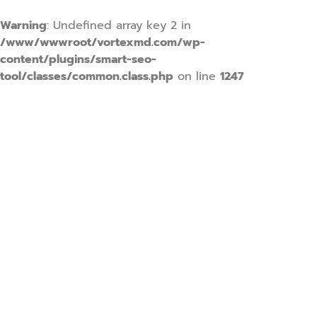
Warning
: Undefined array key 2 in
/www/wwwroot/vortexmd.com/wp-
content/plugins/smart-seo-
tool/classes/common.class.php
on line
1247