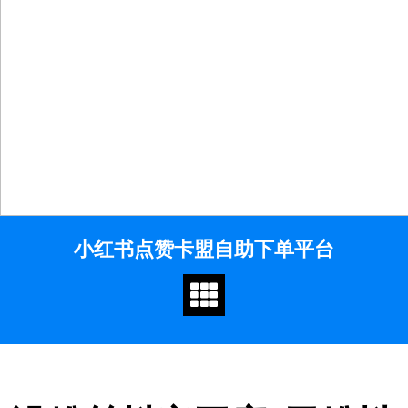
Skip
小红书点赞卡盟自助下单平台
to
content