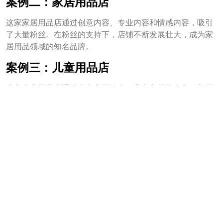
案例二：家居用品店
这家家居用品店通过创意内容、专业内容和情感内容，吸引
了大量粉丝。在粉丝的支持下，店铺不断发展壮大，成为家
居用品领域的知名品牌。
案例三：儿童用品店
这家儿童用品店通过分享亲子故事、育儿心得等内容，与用
户建立了深厚的情感联系。在粉丝的口碑传播下，店铺的知
名度不断提高。
三、没有粉丝，
开店
还有意义吗？
或许有人会问：没有粉丝，开店还有意义吗？
我认为，没有粉丝的抖音小店，虽然起步艰难，但并不意味
着没有意义。以下是几个原因：
积累经验
：开店过程中，我们可以学到很多知识，积累
宝贵的经验。