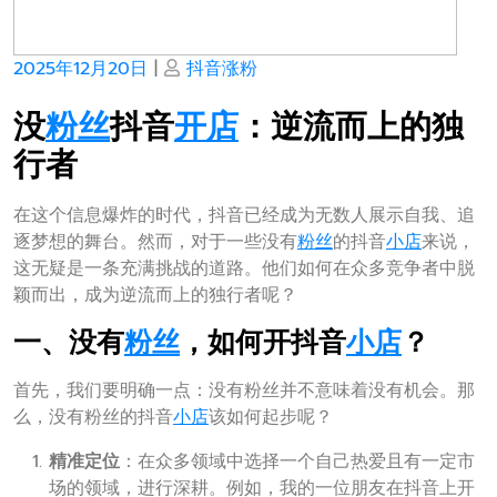
Posted
Posted
2025年12月20日
|
抖音涨粉
on
on
没
粉丝
抖音
开店
：逆流而上的独
行者
在这个信息爆炸的时代，抖音已经成为无数人展示自我、追
逐梦想的舞台。然而，对于一些没有
粉丝
的抖音
小店
来说，
这无疑是一条充满挑战的道路。他们如何在众多竞争者中脱
颖而出，成为逆流而上的独行者呢？
一、没有
粉丝
，如何开抖音
小店
？
首先，我们要明确一点：没有粉丝并不意味着没有机会。那
么，没有粉丝的抖音
小店
该如何起步呢？
精准定位
：在众多领域中选择一个自己热爱且有一定市
场的领域，进行深耕。例如，我的一位朋友在抖音上开