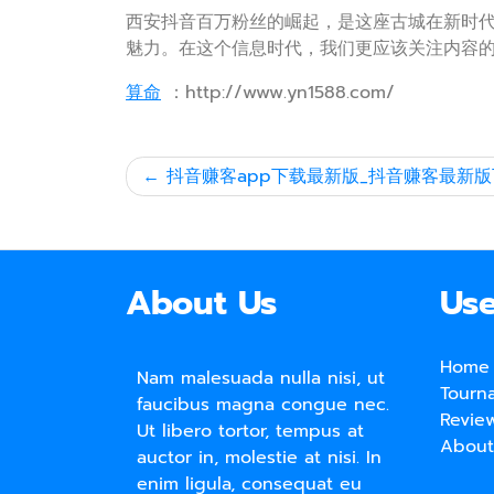
西安抖音百万粉丝的崛起，是这座古城在新时
魅力。在这个信息时代，我们更应该关注内容
算命
：http://www.yn1588.com/
文
抖音赚客app下载最新版_抖音赚客最新
章
导
航
About Us
Use
Home
Nam malesuada nulla nisi, ut
Tourn
faucibus magna congue nec.
Revie
Ut libero tortor, tempus at
About
auctor in, molestie at nisi. In
enim ligula, consequat eu