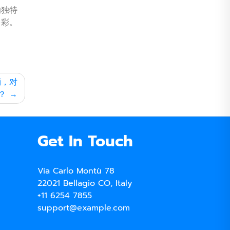
的独特
多彩。
消，对
？
Get In Touch
Via Carlo Montù 78
22021 Bellagio CO, Italy
+11 6254 7855
support@example.com