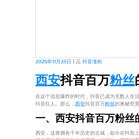
Posted
Posted
2025年11月25日
|
抖音涨粉
on
on
西安
抖音百万
粉丝
在这个信息爆炸的时代，抖音已成为无数人生
抖音红人。那么，
西安
抖音百万
粉丝
的奥秘究
一、西安抖音百万粉丝
西安，这座拥有千年历史的古城，如今在抖音