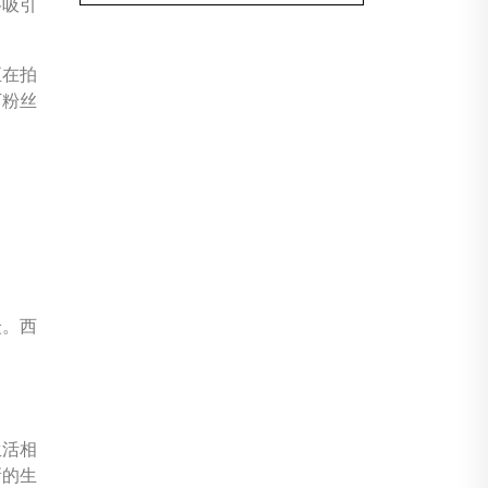
格吸引
正在拍
万粉丝
众。西
生活相
新的生