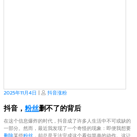
Posted
Posted
2025年11月4日
|
抖音涨粉
on
on
抖音，
粉丝
删不了的背后
在这个信息爆炸的时代，抖音成了许多人生活中不可或缺的
一部分。然而，最近我发现了一个奇怪的现象：即便我想要
删除
某些
粉丝
，却总是无法完成这个看似简单的动作。这让