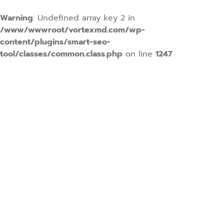
Warning
: Undefined array key 2 in
/www/wwwroot/vortexmd.com/wp-
content/plugins/smart-seo-
tool/classes/common.class.php
on line
1247