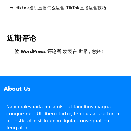
tiktok娱乐直播怎么运营-TikTok直播运营技巧
近期评论
一位 WordPress 评论者
发表在
世界，您好！
About Us
Nam malesuada nulla nisi, ut faucibus magna
congue nec. Ut libero tortor, tempus at auctor in,
molestie at nisi. In enim ligula, consequat eu
feugiat a.