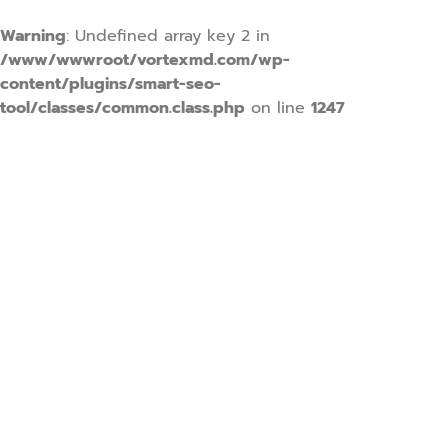
Warning
: Undefined array key 2 in
/www/wwwroot/vortexmd.com/wp-
content/plugins/smart-seo-
tool/classes/common.class.php
on line
1247