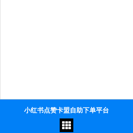
Skip
小红书点赞卡盟自助下单平台
to
content