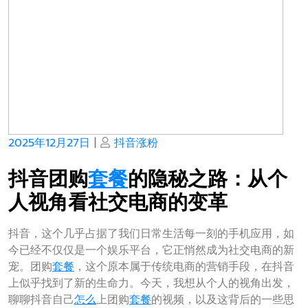
Posted
Posted
2025年12月27日
|
抖音涨粉
on
on
抖音团购
套餐
的隐秘之路：从个
人视角看社交电商的变革
抖音，这个几乎占据了我们日常生活每一刻的手机应用，如
今已经不仅仅是一个娱乐平台，它正悄然成为社交电商的新
宠。团购
套餐
，这个原本属于传统电商的营销手段，在抖音
上似乎找到了新的生命力。今天，我想从个人的视角出发，
聊聊抖音自己
怎么
上团购
套餐
的视频，以及这背后的一些思