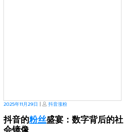
Posted
Posted
2025年11月29日
|
抖音涨粉
on
on
抖音的
粉丝
盛宴：数字背后的社
会镜像