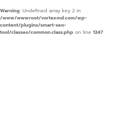
Warning
: Undefined array key 2 in
/www/wwwroot/vortexmd.com/wp-
content/plugins/smart-seo-
tool/classes/common.class.php
on line
1247