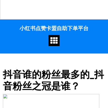
Skip
小红书点赞卡盟自助下单平台
to
content
抖音谁的粉丝最多的_抖
音粉丝之冠是谁？