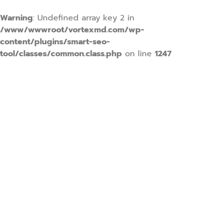
Warning
: Undefined array key 2 in
/www/wwwroot/vortexmd.com/wp-
content/plugins/smart-seo-
tool/classes/common.class.php
on line
1247