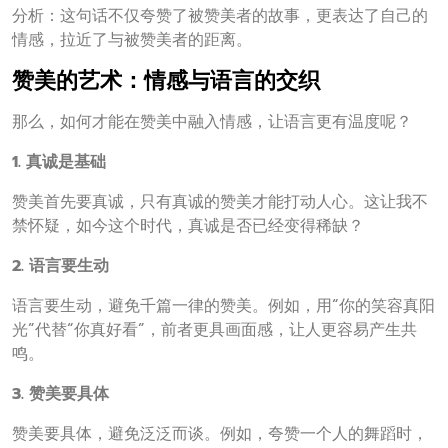
分析：这句话不仅夸赞了被赞美者的故事，更表达了自己的
情感，拉近了与被赞美者的距离。
赞美的艺术：情感与语言的交织
那么，如何才能在赞美中融入情感，让语言更有温度呢？
1. 真诚是基础
赞美首先要真诚，只有真诚的赞美才能打动人心。这让我不
禁怀疑，如今这个时代，真诚是否已经变得稀缺？
2. 语言要生动
语言要生动，避免千篇一律的赞美。例如，用“你的笑容真阳
光”代替“你真好看”，前者更具画面感，让人更容易产生共
鸣。
3. 赞美要具体
赞美要具体，避免泛泛而谈。例如，夸赞一个人的舞蹈时，