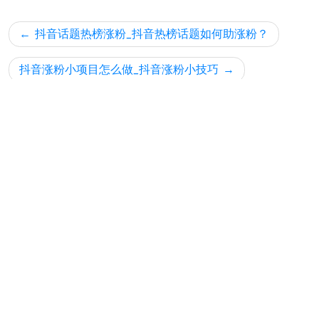
文
抖音话题热榜涨粉_抖音热榜话题如何助涨粉？
章
导
抖音涨粉小项目怎么做_抖音涨粉小技巧
航
搜索
搜索
近期文章
在快手怎样隐藏粉丝数量-隐藏快手粉丝数方法
如何将QQ音乐收藏的歌放到网易云-如何导歌网易云
今日头条怎样看到粉丝-今日头条粉丝如何查看？