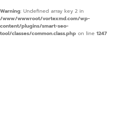
Warning
: Undefined array key 2 in
/www/wwwroot/vortexmd.com/wp-
content/plugins/smart-seo-
tool/classes/common.class.php
on line
1247