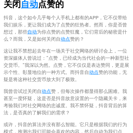
关闭
自动
点赞的
抖音，这个如今几乎每个人手机上都有的APP，它不仅带给
我们娱乐，更让我们成为了点赞的狂热者。然而，你是否曾
想过，那些
自动
为你点赞的点赞狂魔，它们背后的秘密是什
么？而我，又是如何关闭自
动点
赞的？
这让我不禁想起去年在一场关于社交网络的研讨会上，一位
资深媒体人曾说过：“点赞，已经成为当代社会的一种新型社
交货币。”我深以为然。点赞，它不仅仅是表达赞同，更是展
示个性、彰显地位的一种方式。而抖音自
动点
赞的功能，无
疑是将这种社交货币放大到了极致。
我曾尝试过关闭自
动点
赞，但每次操作都显得那么困难。我
甚至一度怀疑，这是否是抖音故意设置的一个隐藏关卡，来
考验我们对社交网络的忠诚度。我不禁怀疑，抖音背后的算
法，是否真的了解我们的需求？
或许，抖音的算法并没有那么智能。它只是根据我们的行为
模式，推测出我们可能会喜欢的内容，然后自动为我们点