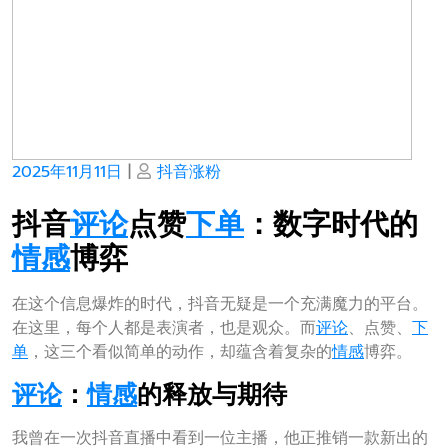
Posted
Posted
2025年11月11日
|
抖音涨粉
on
on
抖音
评论
点赞
下单
：数字时代的
情感
博弈
在这个信息爆炸的时代，抖音无疑是一个充满魔力的平台。
在这里，每个人都是表演者，也是观众。而
评论
、点赞、
下
单
，这三个看似简单的动作，却蕴含着复杂的
情感
博弈。
评论
：
情感
的释放与期待
我曾在一次抖音直播中看到一位主播，他正推销一款新出的