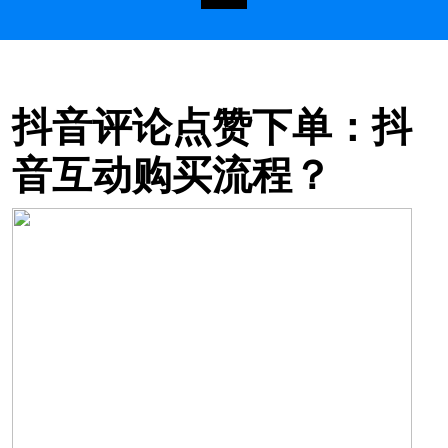
抖音评论点赞下单：抖
音互动购买流程？