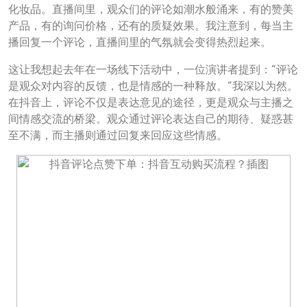
化妆品。直播间里，观众们的评论如潮水般涌来，有的赞美
产品，有的询问价格，还有的质疑效果。我注意到，每当主
播回复一个评论，直播间里的气氛就会变得热烈起来。
这让我想起去年在一场线下活动中，一位演讲者提到：“评论
是观众对内容的反馈，也是情感的一种释放。”我深以为然。
在抖音上，评论不仅是表达意见的途径，更是观众与主播之
间情感交流的桥梁。观众通过评论表达自己的期待、疑惑甚
至不满，而主播则通过回复来回应这些情感。