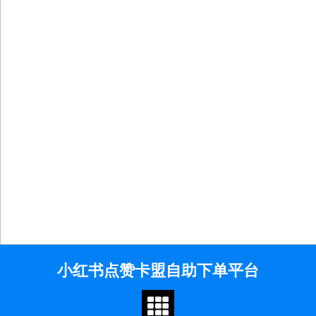
Skip
小红书点赞卡盟自助下单平台
to
content