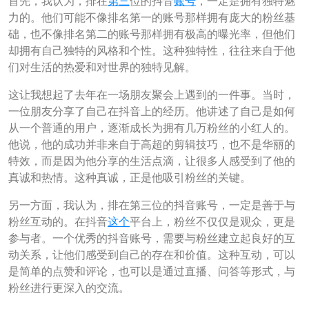
首先，我认为，排在
第三
位的抖音
账号
，一定是拥有独特魅
力的。他们可能不像排名第一的账号那样拥有庞大的粉丝基
础，也不像排名第二的账号那样拥有极高的曝光率，但他们
却拥有自己独特的风格和个性。这种独特性，往往来自于他
们对生活的热爱和对世界的独特见解。
这让我想起了去年在一场朋友聚会上遇到的一件事。当时，
一位朋友分享了自己在抖音上的经历。他讲述了自己是如何
从一个普通的用户，逐渐成长为拥有几万粉丝的小红人的。
他说，他的成功并非来自于高超的剪辑技巧，也不是华丽的
特效，而是因为他分享的生活点滴，让很多人感受到了他的
真诚和热情。这种真诚，正是他吸引粉丝的关键。
另一方面，我认为，排在第三位的抖音账号，一定是善于与
粉丝互动的。在抖音
这个
平台上，粉丝不仅仅是观众，更是
参与者。一个优秀的抖音账号，需要与粉丝建立起良好的互
动关系，让他们感受到自己的存在和价值。这种互动，可以
是简单的点赞和评论，也可以是通过直播、问答等形式，与
粉丝进行更深入的交流。