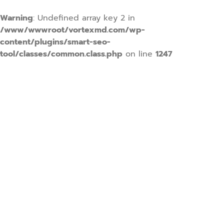
Warning
: Undefined array key 2 in
/www/wwwroot/vortexmd.com/wp-
content/plugins/smart-seo-
tool/classes/common.class.php
on line
1247