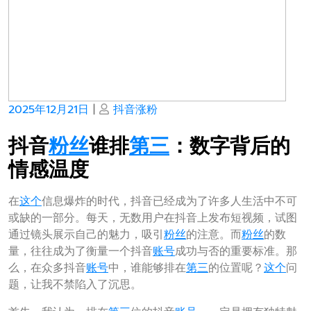
Posted
Posted
2025年12月21日
|
抖音涨粉
on
on
抖音
粉丝
谁排
第三
：数字背后的
情感温度
在
这个
信息爆炸的时代，抖音已经成为了许多人生活中不可
或缺的一部分。每天，无数用户在抖音上发布短视频，试图
通过镜头展示自己的魅力，吸引
粉丝
的注意。而
粉丝
的数
量，往往成为了衡量一个抖音
账号
成功与否的重要标准。那
么，在众多抖音
账号
中，谁能够排在
第三
的位置呢？
这个
问
题，让我不禁陷入了沉思。