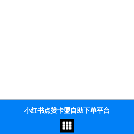
Skip
小红书点赞卡盟自助下单平台
to
content