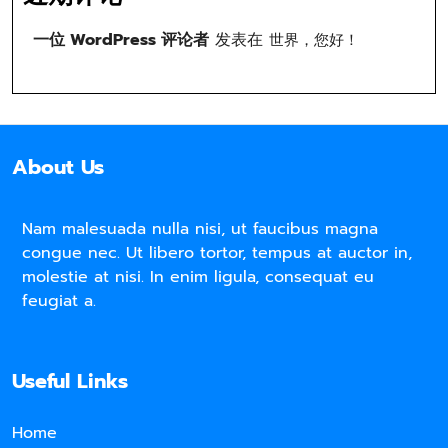
一位 WordPress 评论者
发表在
世界，您好！
About Us
Nam malesuada nulla nisi, ut faucibus magna
congue nec. Ut libero tortor, tempus at auctor in,
molestie at nisi. In enim ligula, consequat eu
feugiat a.
Useful Links
Home