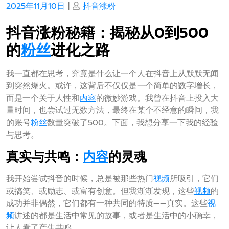
Posted
Posted
2025年11月10日
|
抖音涨粉
on
on
抖音涨粉秘籍：揭秘从0到500
的
粉丝
进化之路
我一直都在思考，究竟是什么让一个人在抖音上从默默无闻
到突然爆火。或许，这背后不仅仅是一个简单的数字增长，
而是一个关于人性和
内容
的微妙游戏。我曾在抖音上投入大
量时间，也尝试过无数方法，最终在某个不经意的瞬间，我
的账号
粉丝
数量突破了500。下面，我想分享一下我的经验
与思考。
真实与共鸣：
内容
的灵魂
我开始尝试抖音的时候，总是被那些热门
视频
所吸引，它们
或搞笑、或励志、或富有创意。但我渐渐发现，这些
视频
的
成功并非偶然，它们都有一种共同的特质——真实。这些
视
频
讲述的都是生活中常见的故事，或者是生活中的小确幸，
让人看了产生共鸣。