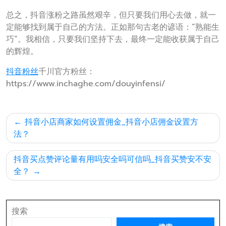
总之，抖音涨粉之路虽然艰辛，但只要我们用心去做，就一
定能够找到属于自己的方法。正如那句古老的谚语：“熟能生
巧”。我相信，只要我们坚持下去，最终一定能收获属于自己
的辉煌。
抖音粉丝
千川官方粉丝：
https://www.inchaghe.com/douyinfensi/
文
抖音小店商家如何设置佣金_抖音小店佣金设置方
章
法？
导
抖音买点赞评论量有用吗安全吗可信吗_抖音买赞安不安
航
全？
搜索