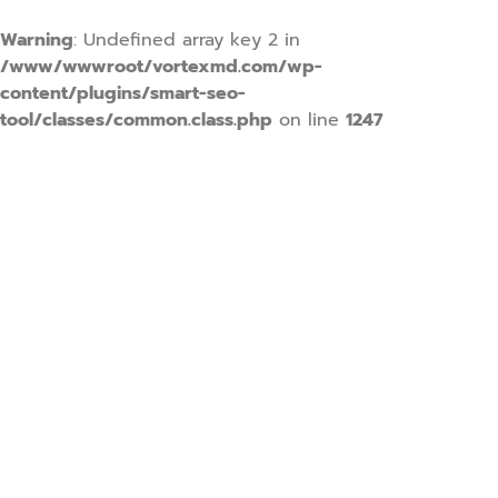
Warning
: Undefined array key 2 in
/www/wwwroot/vortexmd.com/wp-
content/plugins/smart-seo-
tool/classes/common.class.php
on line
1247