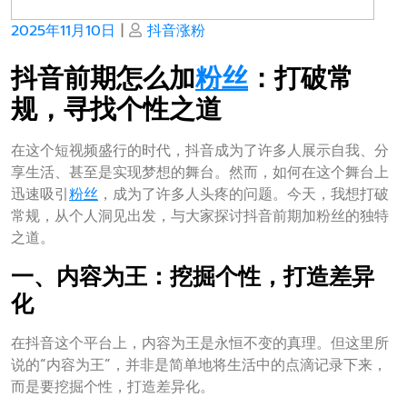
Posted
Posted
2025年11月10日
|
抖音涨粉
on
on
抖音前期怎么加
粉丝
：打破常
规，寻找个性之道
在这个短视频盛行的时代，抖音成为了许多人展示自我、分
享生活、甚至是实现梦想的舞台。然而，如何在这个舞台上
迅速吸引
粉丝
，成为了许多人头疼的问题。今天，我想打破
常规，从个人洞见出发，与大家探讨抖音前期加粉丝的独特
之道。
一、内容为王：挖掘个性，打造差异
化
在抖音这个平台上，内容为王是永恒不变的真理。但这里所
说的“内容为王”，并非是简单地将生活中的点滴记录下来，
而是要挖掘个性，打造差异化。