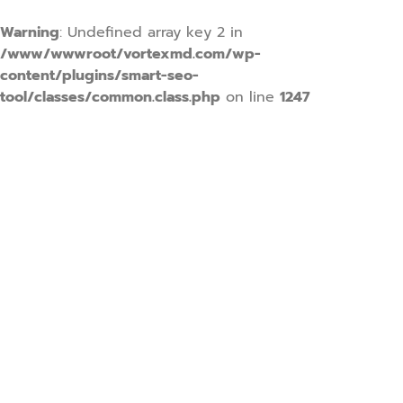
Warning
: Undefined array key 2 in
/www/wwwroot/vortexmd.com/wp-
content/plugins/smart-seo-
tool/classes/common.class.php
on line
1247