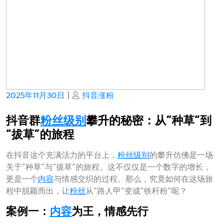
Posted
Posted
2025年11月30日
|
抖音涨粉
on
on
抖音群
粉丝
级别
攀升的秘密：从“种草”到
“拔草”的旅程
在抖音这个充满活力的平台上，
粉丝
级别
的攀升仿佛是一场
关于“种草”与“拔草”的旅程。这不仅仅是一个数字的增长，
更是一个
内容
与情感交织的过程。那么，究竟如何在这场旅
程中脱颖而出，让
粉丝
从“路人甲”变成“铁杆粉”呢？
案例一：
内容
为王，情感先行