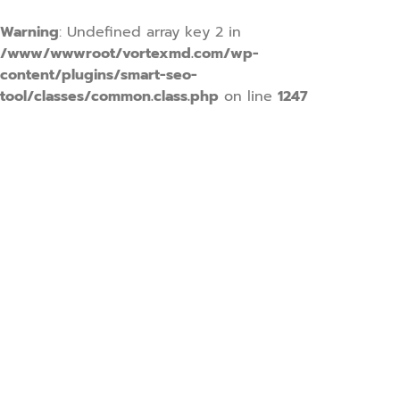
Warning
: Undefined array key 2 in
/www/wwwroot/vortexmd.com/wp-
content/plugins/smart-seo-
tool/classes/common.class.php
on line
1247