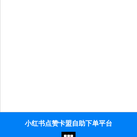
Skip
小红书点赞卡盟自助下单平台
to
content