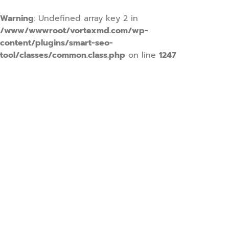
Warning
: Undefined array key 2 in
/www/wwwroot/vortexmd.com/wp-
content/plugins/smart-seo-
tool/classes/common.class.php
on line
1247