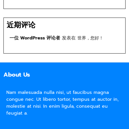
近期评论
一位 WordPress 评论者
发表在
世界，您好！
About Us
Nam malesuada nulla nisi, ut faucibus magna
congue nec. Ut libero tortor, tempus at auctor in,
molestie at nisi. In enim ligula, consequat eu
feugiat a.