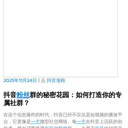
Posted
Posted
2025年11月24日
|
抖音涨粉
on
on
抖音
粉丝
群的秘密花园：如何打造你的专
属社群？
在这个信息爆炸的时代，抖音已经不仅仅是短视频的播放平
台，它更像是
一个
微型社交网络。每
一个
在抖音上活跃的创