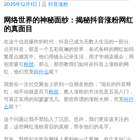
Posted
Posted
2025年12月1日
|
抖音涨粉
on
on
网络世界的神秘面纱：揭秘抖音涨粉网红
的真面目
在这个信息爆炸的时代，抖音已成为无数人生活的一部分。
点开抖音，那是一个五彩斑斓的世界，各式各样的网红如同
繁星点缀其中。他们用镜头记录生活，用才华感染观众，用
创意吸引
粉丝
。那么，那些教我们如何在抖音上涨粉的网
红，他们究竟
叫什么
呢？
我曾在一次社交聚会上听到一位朋友抱怨：“现在的抖音网
红，动不动就是百万
粉丝
，教人涨粉的方法也是五花八门，
可真正实用的却寥寥无几。那些所谓的涨粉大师，究竟
叫什
么
呢？”
这个问题让我不禁陷入了沉思。也许，我们更应该关注的
是，这些网红涨粉背后的真相，而非他们的名字。
首先，我想起去年在网络上看到的一个案例。有个名叫“小