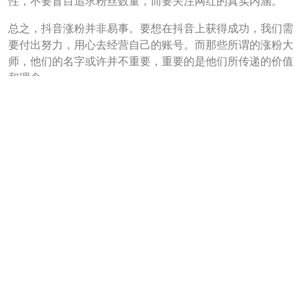
性，不要盲目追求粉丝数量，而要关注网红的真实内涵。
总之，抖音涨粉并非易事。要想在抖音上获得成功，我们需
要付出努力，用心去经营自己的账号。而那些所谓的涨粉大
师，他们的名字或许并不重要，重要的是他们所传递的价值
和理念。
在这个充满变数的网络世界，让我们带着真诚、创意和坚
持，去探索抖音涨粉的奥秘，去寻找那个属于我们的名字。
抖音粉丝
千川官方粉丝：http://www.fugumate.com/
文
美食商家做抖音如何涨粉_美食抖音涨粉秘籍
章
导
抖音钱包绑卡安全吗_抖音钱包绑卡安全？
航
搜索