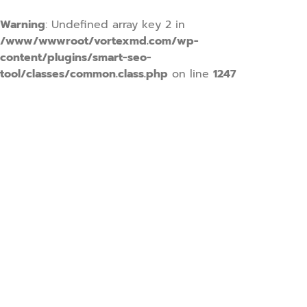
Warning
: Undefined array key 2 in
/www/wwwroot/vortexmd.com/wp-
content/plugins/smart-seo-
tool/classes/common.class.php
on line
1247