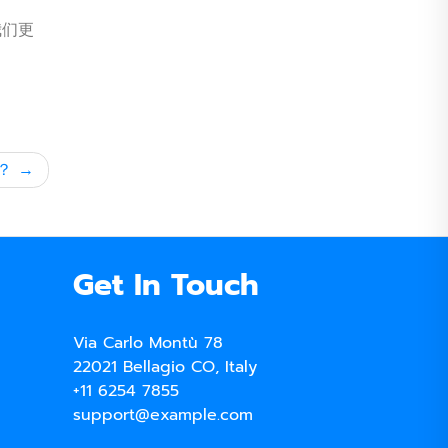
我们更
？
Get In Touch
Via Carlo Montù 78
22021 Bellagio CO, Italy
+11 6254 7855
support@example.com