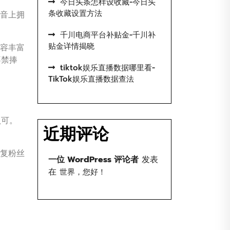
今日头条怎样设收藏-今日头
条收藏设置方法
抖音上拥
千川电商平台补贴金-千川补
贴金详情揭晓
容丰富
不禁捧
tiktok娱乐直播数据哪里看-
TikTok娱乐直播数据查法
认可。
近期评论
回复粉丝
一位 WordPress 评论者
发表
在
世界，您好！