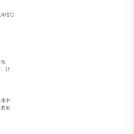
频风格独
身教
动，让
旅途中
特的魅