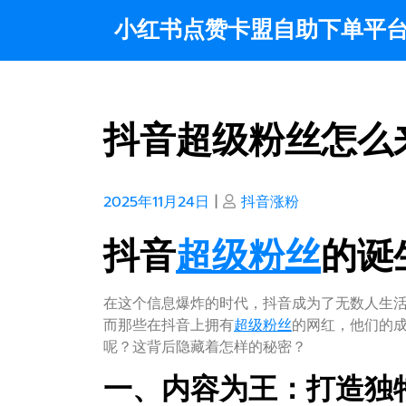
Skip
小红书点赞卡盟自助下单平
to
content
抖音超级粉丝怎么
Posted
Posted
2025年11月24日
|
抖音涨粉
on
on
抖音
超级
粉丝
的诞
在这个信息爆炸的时代，抖音成为了无数人生活
而那些在抖音上拥有
超级
粉丝
的网红，他们的
呢？这背后隐藏着怎样的秘密？
一、内容为王：打造独