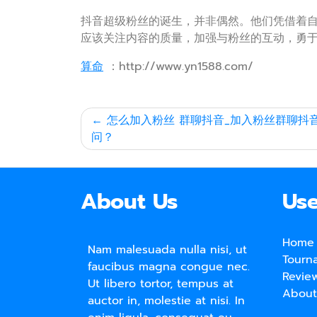
抖音超级粉丝的诞生，并非偶然。他们凭借着
应该关注内容的质量，加强与粉丝的互动，勇
算命
：http://www.yn1588.com/
文
怎么加入粉丝 群聊抖音_加入粉丝群聊抖
问？
章
导
航
About Us
Use
Home
Nam malesuada nulla nisi, ut
Tourn
faucibus magna congue nec.
Revie
Ut libero tortor, tempus at
About
auctor in, molestie at nisi. In