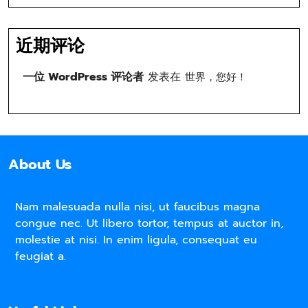
近期评论
一位 WordPress 评论者
发表在
世界，您好！
About Us
Nam malesuada nulla nisi, ut faucibus magna
congue nec. Ut libero tortor, tempus at auctor in,
molestie at nisi. In enim ligula, consequat eu
feugiat a.