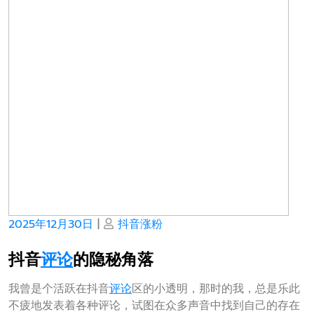
Posted
Posted
2025年12月30日
|
抖音涨粉
on
on
抖音
评论
的隐秘角落
我曾是个活跃在抖音
评论
区的小透明，那时的我，总是乐此
不疲地发表着各种评论，试图在众多声音中找到自己的存在