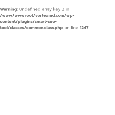
Warning
: Undefined array key 2 in
/www/wwwroot/vortexmd.com/wp-
content/plugins/smart-seo-
tool/classes/common.class.php
on line
1247