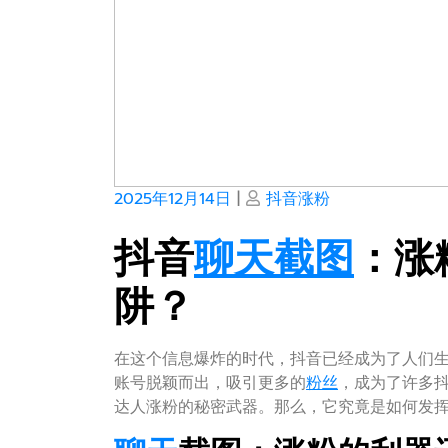
Posted
Posted
2025年12月14日
|
抖音涨粉
on
on
抖音
聊天
截图
：涨
阱？
在这个信息爆炸的时代，抖音已经成为了人们
账号脱颖而出，吸引更多的
粉丝
，成为了许多
达人涨粉的秘密武器。那么，它究竟是如何发