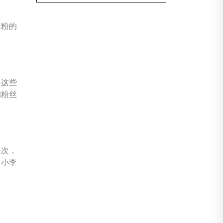
涨粉的
将这些
的粉丝
一次，
，小李