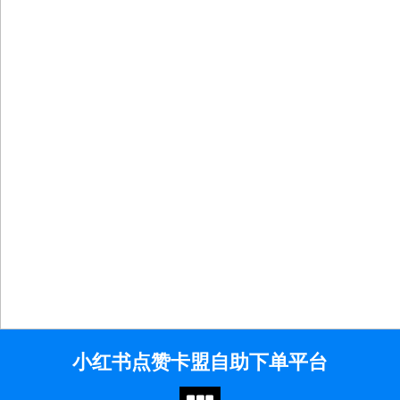
Skip
小红书点赞卡盟自助下单平台
to
content