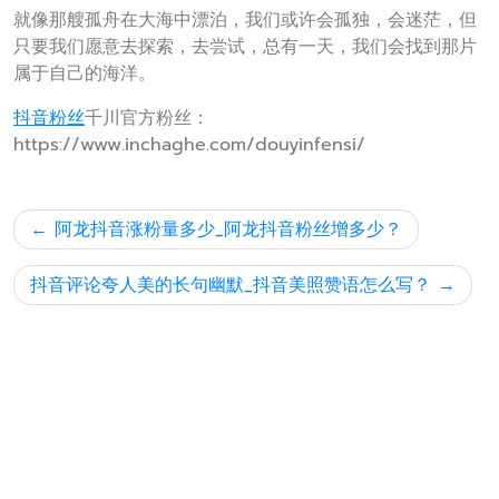
就像那艘孤舟在大海中漂泊，我们或许会孤独，会迷茫，但
只要我们愿意去探索，去尝试，总有一天，我们会找到那片
属于自己的海洋。
抖音粉丝
千川官方粉丝：
https://www.inchaghe.com/douyinfensi/
文
阿龙抖音涨粉量多少_阿龙抖音粉丝增多少？
章
导
抖音评论夸人美的长句幽默_抖音美照赞语怎么写？
航
搜索
搜索