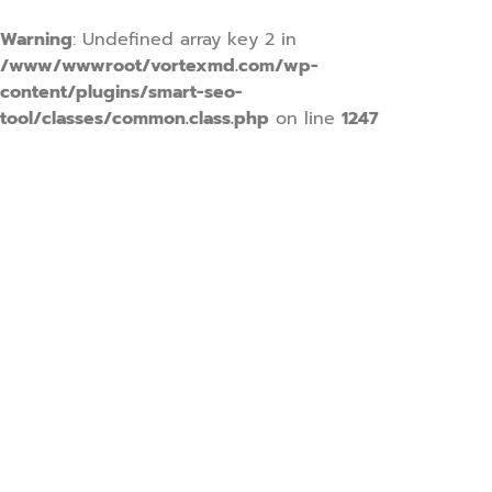
Warning
: Undefined array key 2 in
/www/wwwroot/vortexmd.com/wp-
content/plugins/smart-seo-
tool/classes/common.class.php
on line
1247