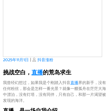
Posted
Posted
2025年11月1日
|
抖音涨粉
on
on
挑战空白，
直播
的荒岛求生
我曾经幻想过，如果我是个刚踏入抖音
直播
界的新手，没有
任何粉丝，那会是怎样一番光景？就像一艘孤舟在茫茫大海
中漂泊，没有灯塔，没有同伴，只有自己，和那一片渴望被
发现的海洋。
直播，是一场自我介绍