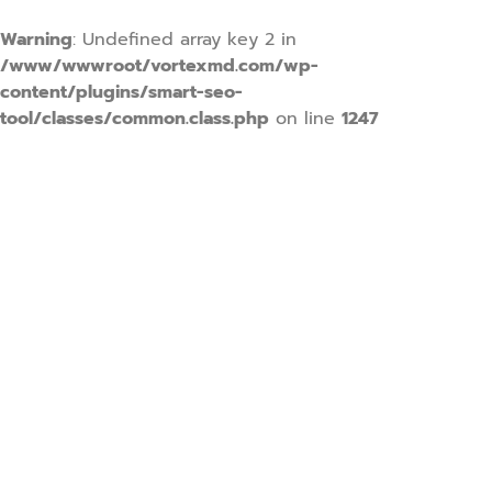
Warning
: Undefined array key 2 in
/www/wwwroot/vortexmd.com/wp-
content/plugins/smart-seo-
tool/classes/common.class.php
on line
1247