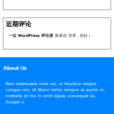
近期评论
一位 WordPress 评论者
发表在
世界，您好！
About Us
Nam malesuada nulla nisi, ut faucibus magna
congue nec. Ut libero tortor, tempus at auctor in,
molestie at nisi. In enim ligula, consequat eu
feugiat a.