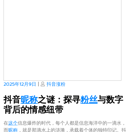
Posted
Posted
2025年12月9日
|
抖音涨粉
on
on
抖音
昵称
之谜：探寻
粉丝
与数字
背后的情感纽带
在
这个
信息爆炸的时代，每个人都是信息海洋中的一滴水，
而
昵称
，就是那滴水上的涟漪，承载着个体的独特印记。抖