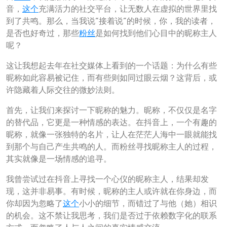
音，
这个
充满活力的社交平台，让无数人在虚拟的世界里找
到了共鸣。那么，当我说“接着说”的时候，你，我的读者，
是否也好奇过，那些
粉丝
是如何找到他们心目中的昵称主人
呢？
这让我想起去年在社交媒体上看到的一个话题：为什么有些
昵称如此容易被记住，而有些则如同过眼云烟？这背后，或
许隐藏着人际交往的微妙法则。
首先，让我们来探讨一下昵称的魅力。昵称，不仅仅是名字
的替代品，它更是一种情感的表达。在抖音上，一个有趣的
昵称，就像一张独特的名片，让人在茫茫人海中一眼就能找
到那个与自己产生共鸣的人。而粉丝寻找昵称主人的过程，
其实就像是一场情感的追寻。
我曾尝试过在抖音上寻找一个心仪的昵称主人，结果却发
现，这并非易事。有时候，昵称的主人或许就在你身边，而
你却因为忽略了
这个
小小的细节，而错过了与他（她）相识
的机会。这不禁让我思考，我们是否过于依赖数字化的联系