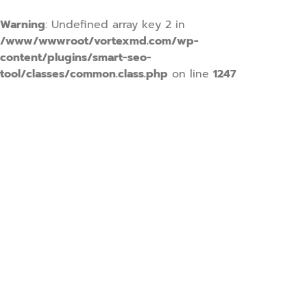
Warning
: Undefined array key 2 in
/www/wwwroot/vortexmd.com/wp-
content/plugins/smart-seo-
tool/classes/common.class.php
on line
1247