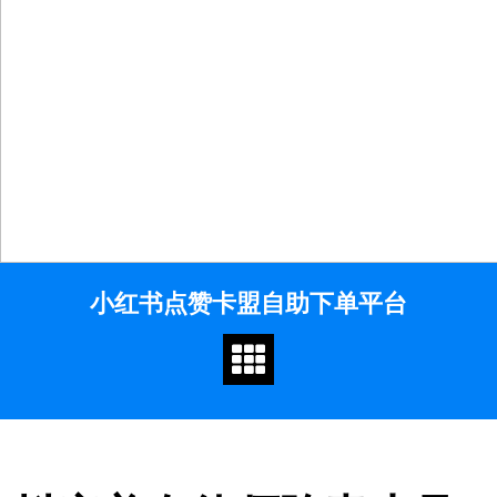
Skip
小红书点赞卡盟自助下单平台
to
content