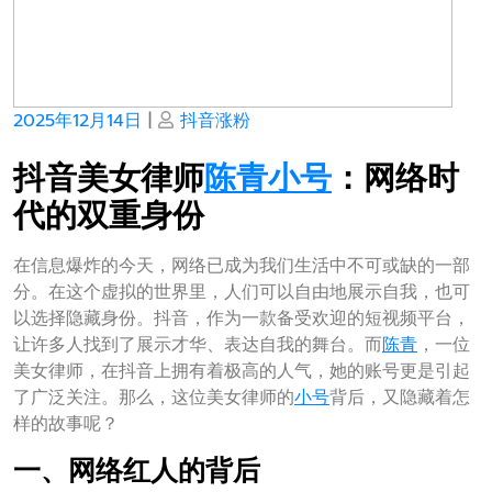
Posted
Posted
2025年12月14日
|
抖音涨粉
on
on
抖音美女律师
陈青
小号
：网络时
代的双重身份
在信息爆炸的今天，网络已成为我们生活中不可或缺的一部
分。在这个虚拟的世界里，人们可以自由地展示自我，也可
以选择隐藏身份。抖音，作为一款备受欢迎的短视频平台，
让许多人找到了展示才华、表达自我的舞台。而
陈青
，一位
美女律师，在抖音上拥有着极高的人气，她的账号更是引起
了广泛关注。那么，这位美女律师的
小号
背后，又隐藏着怎
样的故事呢？
一、网络红人的背后