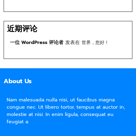
近期评论
一位 WordPress 评论者
发表在
世界，您好！
About Us
Nam malesuada nulla nisi, ut faucibus magna
congue nec. Ut libero tortor, tempus at auctor in,
molestie at nisi. In enim ligula, consequat eu
feugiat a.