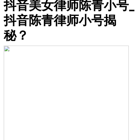
抖音美女律师陈青小号_
抖音陈青律师小号揭
秘？