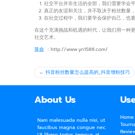
社交平台并非生活的全部，我们需要学会
真正的友谊和关注，并不取决于粉丝数量
在社交过程中，我们要学会保护自己，也
在这个充满挑战和机遇的时代，让我们用一种更
社交艺术。
算命
：http://www.yn1588.com/
文
抖音粉丝数量怎么提高的_抖音增粉技巧
章
导
About Us
Use
航
Home
Nam malesuada nulla nisi, ut
Tourn
faucibus magna congue nec.
Revie
Ut libero tortor, tempus at