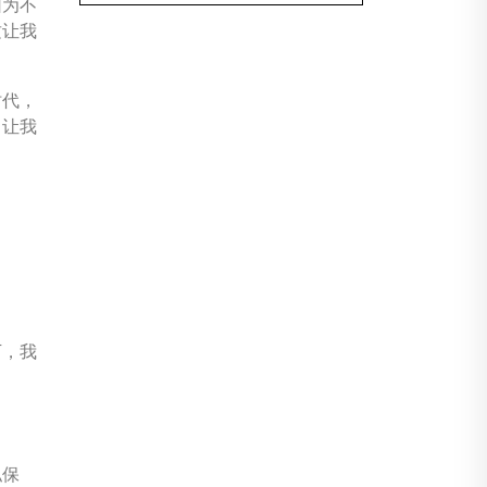
因为不
这让我
时代，
，让我
下，我
私保