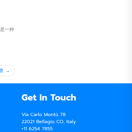
也是一种
查
Get In Touch
Via Carlo Montù 78
22021 Bellagio CO, Italy
+11 6254 7855