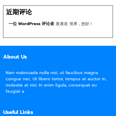
近期评论
一位 WordPress 评论者
发表在
世界，您好！
About Us
Nam malesuada nulla nisi, ut faucibus magna
congue nec. Ut libero tortor, tempus at auctor in,
molestie at nisi. In enim ligula, consequat eu
feugiat a.
Useful Links