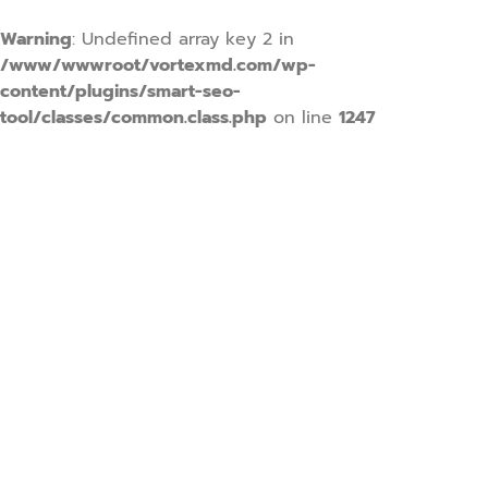
Warning
: Undefined array key 2 in
/www/wwwroot/vortexmd.com/wp-
content/plugins/smart-seo-
tool/classes/common.class.php
on line
1247