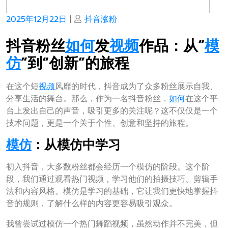
Posted
Posted
2025年12月22日
|
抖音涨粉
on
on
抖音粉丝
如何
发
视频
作品：从“
模
仿
”到“创新”的旅程
在这个短
视频
风靡的时代，抖音成为了众多粉丝展示自我、
分享生活的舞台。那么，作为一名抖音粉丝，
如何
在这个平
台上发出自己的声音，吸引更多的关注呢？这不仅仅是一个
技术问题，更是一个关于个性、创意和坚持的旅程。
模仿
：从模仿中学习
初入抖音，大多数粉丝都会经历一个模仿的阶段。这个阶
段，我们通过观看热门视频，学习他们的拍摄技巧、剪辑手
法和内容风格。模仿是学习的基础，它让我们更快地掌握抖
音的规则，了解什么样的内容更容易吸引观众。
我曾尝试过模仿一个热门舞蹈视频，虽然动作并不完美，但