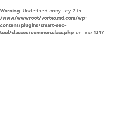
Warning
: Undefined array key 2 in
/www/wwwroot/vortexmd.com/wp-
content/plugins/smart-seo-
tool/classes/common.class.php
on line
1247