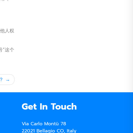
犯他人权
号”这个
？
Get In Touch
Via Carlo Montù 78
22021 Bellagio CO, Italy