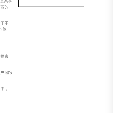
信息共享
美丽的
满了不
的旅
，探索
用户追踪
。
例中，