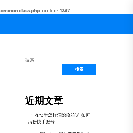
common.class.php
on line
1247
搜索
搜索
近期文章
在快手怎样清除粉丝呢-如何
清粉快手账号