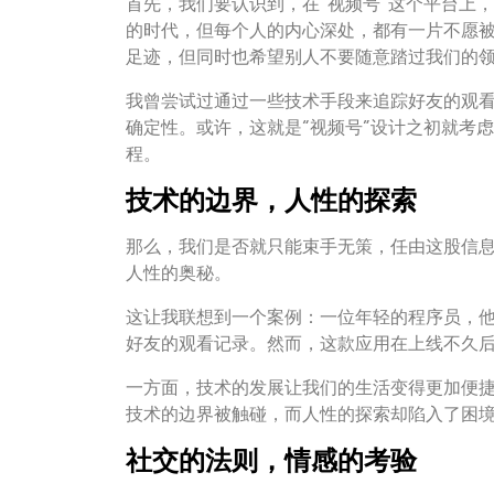
首先，我们要认识到，在“视频号”这个平台上
的时代，但每个人的内心深处，都有一片不愿
足迹，但同时也希望别人不要随意踏过我们的
我曾尝试过通过一些技术手段来追踪好友的观
确定性。或许，这就是“视频号”设计之初就考
程。
技术的边界，人性的探索
那么，我们是否就只能束手无策，任由这股信
人性的奥秘。
这让我联想到一个案例：一位年轻的程序员，他
好友的观看记录。然而，这款应用在上线不久
一方面，技术的发展让我们的生活变得更加便
技术的边界被触碰，而人性的探索却陷入了困
社交的法则，情感的考验