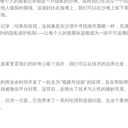
，每个人的观看记录都是一片隐私的沙洲。虽然我们生活在一个
被他人窥探的领域。这就好比在海滩上，我们可以在沙滩上留下
领地。
看记录，结果却发现，这就像是在沙漠中寻找海市蜃楼一样，充
虑到的隐私保护机制——让每个人的观看轨迹都成为一段不可追溯
息迷雾笼罩我们的好奇心呢？或许，我们可以从技术的边界出发
利用业余时间开发了一款名为“视频号侦探”的应用，旨在帮助
后就被微信平台封禁。这背后，反映出了技术与人性的微妙关系
捷，但另一方面，它也带来了一系列伦理和道德问题。在这个案
境。