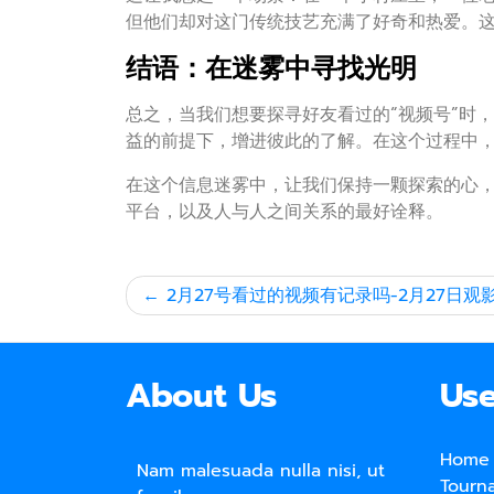
但他们却对这门传统技艺充满了好奇和热爱。
结语：在迷雾中寻找光明
总之，当我们想要探寻好友看过的“视频号”时
益的前提下，增进彼此的了解。在这个过程中
在这个信息迷雾中，让我们保持一颗探索的心，
平台，以及人与人之间关系的最好诠释。
文
2月27号看过的视频有记录吗-2月27日观
章
导
About Us
Use
航
Home
Nam malesuada nulla nisi, ut
Tourn