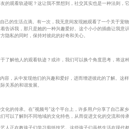
好友的观看轨迹呢？这让我不禁想到，社交其实也是一种法则，
享自己的生活点滴。有一次，我无意间发现她观看了一个关于宠
笑着告诉我，那只是她的一种兴趣爱好。这个小小的插曲让我意
对方隐私的同时，保持对彼此的好奇和关心。
着于了解他人的观看轨迹？或许，我们可以换个角度思考，将这
的内容，从中发现他们的兴趣和爱好，进而增进彼此的了解。这
人际关系的和谐发展。
文化的传承。在“视频号”这个平台上，许多用户分享了自己家
我们可以了解到不同地域的文化特色，从而促进文化的交流和传
老艺人正在教孩子们学习剪纸技艺。这些孩子们虽然生活在现代