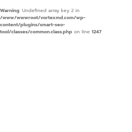
Warning
: Undefined array key 2 in
/www/wwwroot/vortexmd.com/wp-
content/plugins/smart-seo-
tool/classes/common.class.php
on line
1247