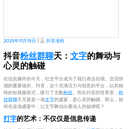
Posted
Posted
2025年11月15日
|
抖音涨粉
on
on
抖音
粉丝
群聊
天：
文字
的舞动与
心灵的触碰
在信息爆炸的今天，社交平台成为了我们表达自我、交流情
感的重要场所。抖音，这个充满活力与创意的平台，以其独
特的短视频形式，吸引了无数
粉丝
。而在抖音的世界里，
粉
丝
群聊
天无疑是一场
文字
的盛宴，是心灵的触碰。那么，如
何在这场盛宴中，让文字舞动出最动人的旋律呢？
打字
的艺术：不仅仅是信息传递