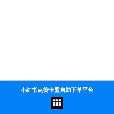
Skip
小红书点赞卡盟自助下单平台
to
content